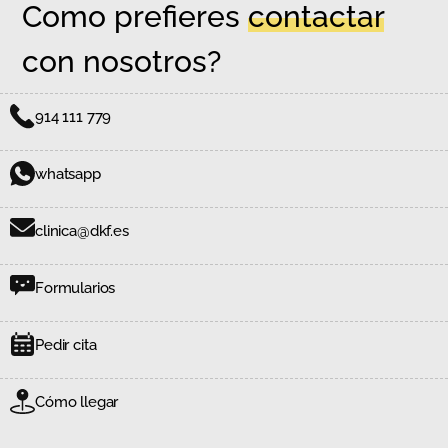
Como prefieres
contactar
con nosotros?
914 111 779
whatsapp
clinica@dkf.es
Formularios
Pedir cita
Cómo llegar