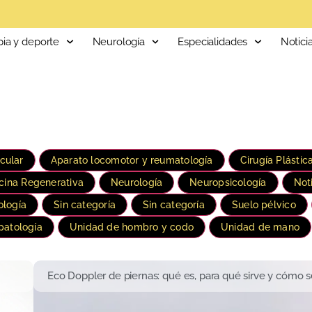
pia y deporte
Neurología
Especialidades
Notici
cular
Aparato locomotor y reumatología
Cirugía Plástic
cina Regenerativa
Neurología
Neuropsicología
Not
logía
Sin categoría
Sin categoría
Suelo pélvico
patología
Unidad de hombro y codo
Unidad de mano
Eco Doppler de piernas: qué es, para qué sirve y cómo se