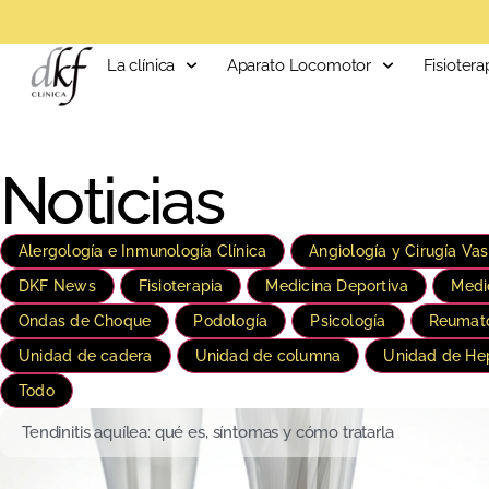
La clínica
Aparato Locomotor
Fisiotera
Noticias
Alergología e Inmunología Clínica
Angiología y Cirugía Vas
DKF News
Fisioterapia
Medicina Deportiva
Medi
Ondas de Choque
Podología
Psicología
Reumato
Unidad de cadera
Unidad de columna
Unidad de He
Todo
Tendinitis aquílea: qué es, síntomas y cómo tratarla