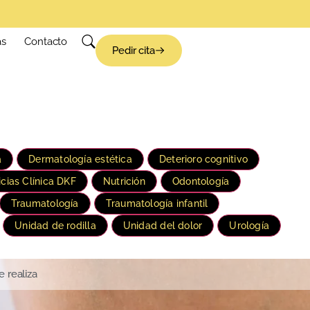
as
Contacto
Pedir cita
a
Dermatología estética
Deterioro cognitivo
icias Clínica DKF
Nutrición
Odontología
Traumatología
Traumatología infantil
Unidad de rodilla
Unidad del dolor
Urología
 realiza