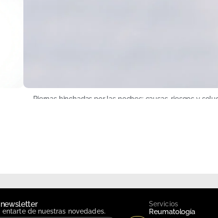
Piernas hinchadas por las noches: causas, riesgos y solu
 newsletter
Servicios
n entarte de nuestras novedades.
Reumatología