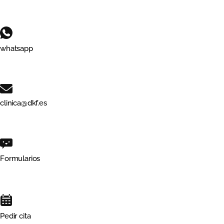
whatsapp
clinica@dkf.es
Formularios
Pedir cita