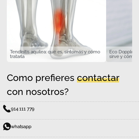
Tendinitis aquílea: qué es, síntomas y cómo
Eco Doppler d
tratarla
sirve y cómo s
Como prefieres
contactar
con nosotros?
914 111 779
whatsapp