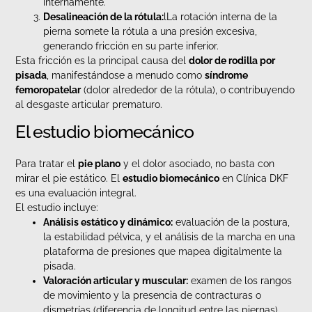
internamente.
Desalineación de la rótula:
lLa rotación interna de la
pierna somete la rótula a una presión excesiva,
generando fricción en su parte inferior.
Esta fricción es la principal causa del
dolor de rodilla por
pisada
, manifestándose a menudo como
síndrome
femoropatelar
(dolor alrededor de la rótula), o contribuyendo
al desgaste articular prematuro.
El estudio biomecánico
Para tratar el
pie plano
y el dolor asociado, no basta con
mirar el pie estático. El
estudio biomecánico
en Clínica DKF
es una evaluación integral.
El estudio incluye:
Análisis estático y dinámico:
evaluación de la postura,
la estabilidad pélvica, y el análisis de la marcha en una
plataforma de presiones que mapea digitalmente la
pisada.
Valoración articular y muscular:
examen de los rangos
de movimiento y la presencia de contracturas o
dismetrías (diferencia de longitud entre las piernas).