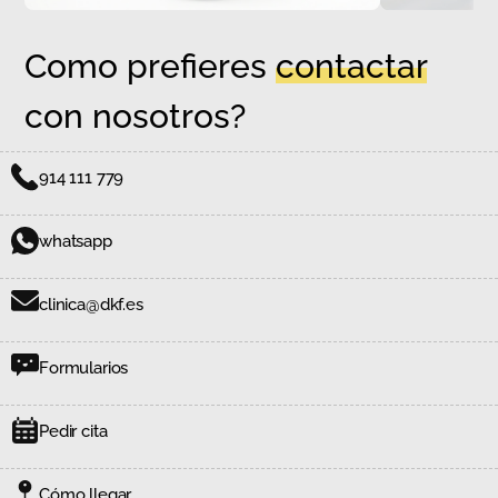
Como prefieres
contactar
con nosotros?
914 111 779
whatsapp
clinica@dkf.es
Formularios
Pedir cita
Cómo llegar