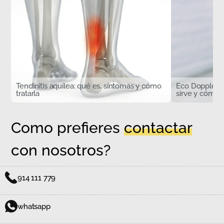
Tendinitis aquílea: qué es, síntomas y cómo
Eco Doppler d
tratarla
sirve y cómo s
Como prefieres
contactar
con nosotros?
914 111 779
whatsapp