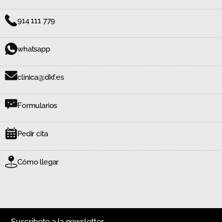
914 111 779
whatsapp
clinica@dkf.es
Formularios
Pedir cita
Cómo llegar
Suscribete a la newsletter