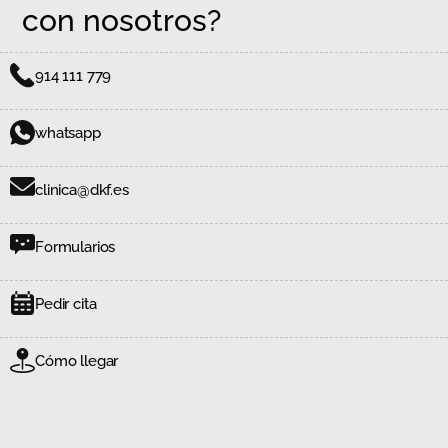
con nosotros?
914 111 779
whatsapp
clinica@dkf.es
Formularios
Pedir cita
Cómo llegar