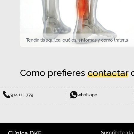
Tendinitis aquílea: qué es, síntomas y cómo tratarla
Como prefieres
contactar
c
914 111 779
whatsapp
Clínica DKF
Suscribete a la