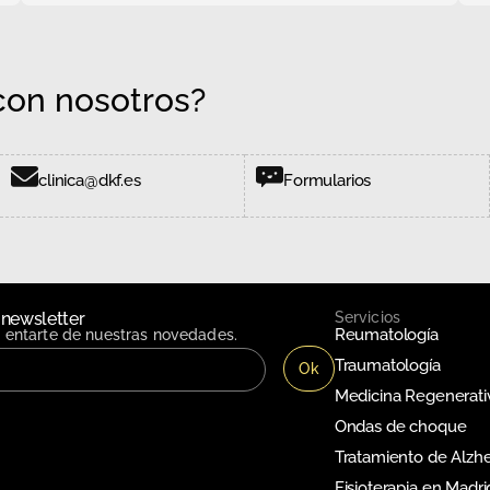
on nosotros?
clinica@dkf.es
Formularios
 newsletter
Servicios
Reumatología
n entarte de nuestras novedades.
Traumatología
Medicina Regenerati
Ondas de choque
Tratamiento de Alzh
Fisioterapia en Madri