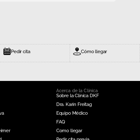
Pedir cita
Cómo llegar
Acerca de la Clínica
Sobre la Clínica DKF
Dra. Karin Freitag
va
Equipo Médico
FAQ
eimer
Como llegar
d
Pedir cita previa