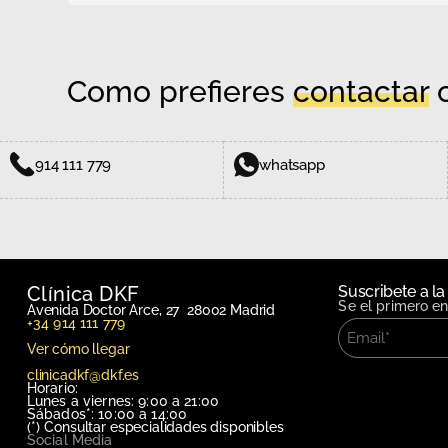
Como prefieres
contactar
c
914 111 779
whatsapp
Clínica DKF
Suscribete a la
Se el primero e
Avenida Doctor Arce, 27 28002 Madrid
+34 914 111 779
Ver cómo llegar
clinicadkf@dkf.es
Horario:
Lunes a viernes: 9:00 a 21:00
Sábados*: 10:00 a 14:00
(*)
Consultar especialidades disponibles
Social Media