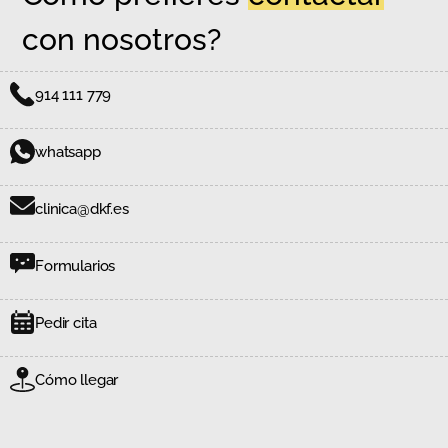
con nosotros?
914 111 779
whatsapp
clinica@dkf.es
Formularios
Pedir cita
Cómo llegar