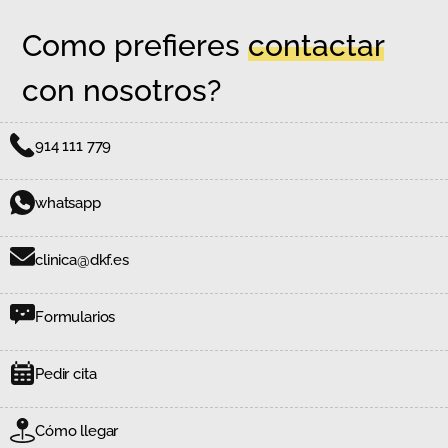
Como prefieres
contactar
con nosotros?
914 111 779
whatsapp
clinica@dkf.es
Formularios
Pedir cita
Cómo llegar