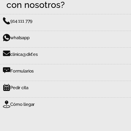
con nosotros?
914 111 779
whatsapp
clinica@dkf.es
Formularios
Pedir cita
Cómo llegar