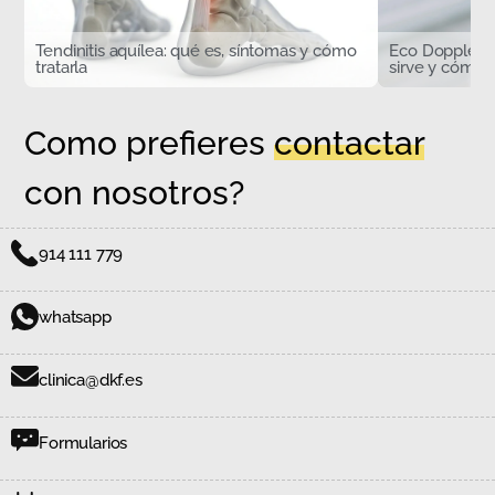
Tendinitis aquílea: qué es, síntomas y cómo
Eco Doppler d
tratarla
sirve y cómo s
Como prefieres
contactar
con nosotros?
914 111 779
whatsapp
clinica@dkf.es
Formularios