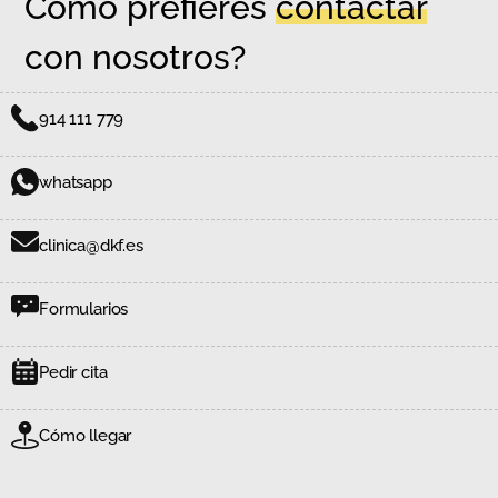
Como prefieres
contactar
con nosotros?
914 111 779
whatsapp
clinica@dkf.es
Formularios
Pedir cita
Cómo llegar