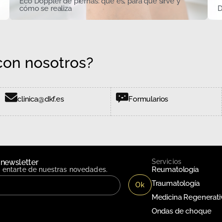
Eco Doppler de piernas: qué es, para qué sirve y
cómo se realiza
D
on nosotros?
clinica@dkf.es
Formularios
 newsletter
Servicios
Reumatología
n entarte de nuestras novedades.
Traumatología
Medicina Regenerati
Ondas de choque