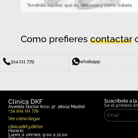
Tendinitis aquílea: qué es, síntomas y cómo tratarla
Como prefieres
contactar
c
914 111 779
whatsapp
Clínica DKF
Suscribete a la
Se el primero e
Avenida Doctor Arce, 27 28002 Madrid
+34 914 111 779
Ver cómo llegar
clinicadkf@dkf.es
Horario:
Lunes a viernes: 9:00 a 21:00