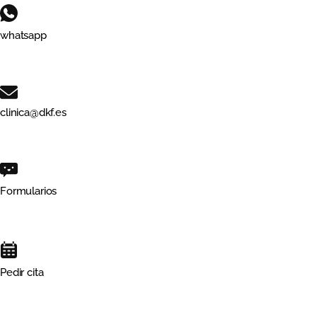
whatsapp
clinica@dkf.es
Formularios
Pedir cita