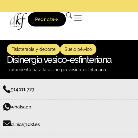
Pedir cita
Fisioterapia y deporte
Suelo pélvico
Disinergia vesico-esfinteriana
Tratamiento para la disinergia vesico-esfinteriana
914 111 779
whatsapp
clinica@dkf.es