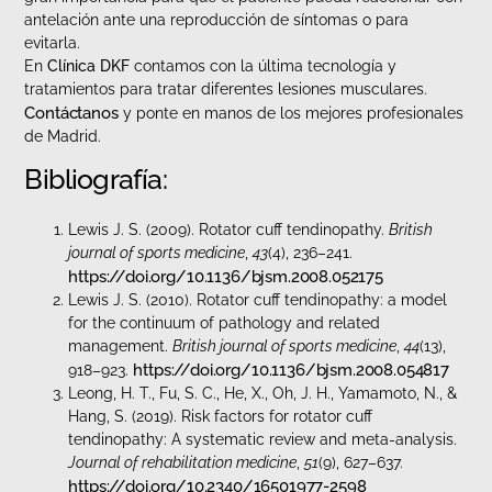
antelación ante una reproducción de síntomas o para
evitarla.
En
Clínica DKF
contamos con la última tecnología y
tratamientos para tratar diferentes lesiones musculares.
Contáctanos
y ponte en manos de los mejores profesionales
de Madrid.
Bibliografía:
Lewis J. S. (2009). Rotator cuff tendinopathy.
British
journal of sports medicine
,
43
(4), 236–241.
https://doi.org/10.1136/bjsm.2008.052175
Lewis J. S. (2010). Rotator cuff tendinopathy: a model
for the continuum of pathology and related
management.
British journal of sports medicine
,
44
(13),
https://doi.org/10.1136/bjsm.2008.054817
918–923.
Leong, H. T., Fu, S. C., He, X., Oh, J. H., Yamamoto, N., &
Hang, S. (2019). Risk factors for rotator cuff
tendinopathy: A systematic review and meta-analysis.
Journal of rehabilitation medicine
,
51
(9), 627–637.
https://doi.org/10.2340/16501977-2598