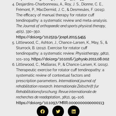
Desjardins-Charbonneau, A., Roy, J. S., Dionne, C. E.,
Frémont, P., MacDermid, J. C., & Desmeules, F. (2015).
The efficacy of manual therapy for rotator cuff
tendinopathy: a systematic review and meta-analysis.
The Journal of orthopaedic and sports physical therapy
,
45
(5), 330–350.
https://doi.org/10.2519/jospt.2015.5455
Littlewood, C., Ashton, J., Chance-Larsen, K., May, S., &
Sturrock, B. (2012). Exercise for rotator cuff
tendinopathy: a systematic review.
Physiotherapy
,
98
(2),
https://doi.org/10.1016/j.physio.2011.08.002
101–109.
Littlewood, C., Malliaras, P., & Chance-Larsen, K. (2015).
Therapeutic exercise for rotator cuff tendinopathy: a
systematic review of contextual factors and
prescription parameters.
International journal of
rehabilitation research. Internationale Zeitschrift fur
Rehabilitationsforschung. Revue internationale de
recherches de readaptation
,
38
(2), 95–106.
https://doi.org/10.1097/MRR.0000000000000113