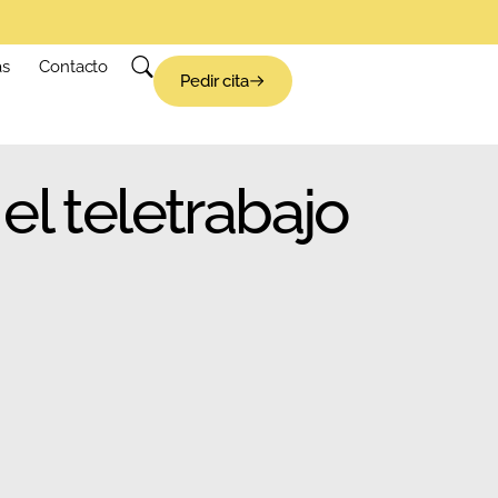
as
Contacto
Pedir cita
el teletrabajo