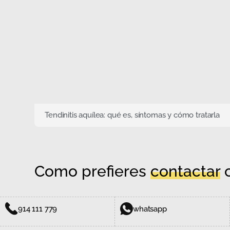
Tendinitis aquílea: qué es, síntomas y cómo tratarla
Como prefieres
contactar
c
914 111 779
whatsapp