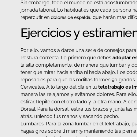
Sin embargo, todo el mundo no está acostumbrado 
jornada laboral. Lo habitual es que cada persona h
repercutir en
, que harán más difíc
dolores de espalda
Ejercicios y estiramie
Por ello, vamos a daros una serie de consejos para 
Postura correcta. Lo primero que debes
adoptar es
la silla completamente, de manera que lumbar y dor
tener que mirar hacia arriba ni hacia abajo. Los co
reposapies para que las rodillas formen 90 grados. 
Cervicales. A lo largo del día en tu
teletrabajo es i
manera las relajamos y evitamos dolores. Para ello, 
estirar. Repite con el otro lado y la otra mano. A c
Dorsal. Para la dorsal, estira tus brazos y junta la
atrás, uniendo tus manos y sacando pecho.
Lumbares. Para la zona lumbar en el teletrabajo, p
hagas giros sobre tí mism@ manteniendo las piernas 