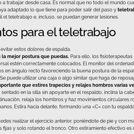
a trabajar desde casa. Es normal que no todo el mundo cue
aya adaptado lo que tiene para poder salir del paso y
teletra
il el teletrabajo e, incluso, se puedan generar lesiones.
ntos para el teletrabajo
evitar estos dolores de espalda.
 la mejor postura que puedas.
Para ello, los fisioterapeuta
sal estén correctamente colocados. El monitor del ordenador 
dos en ángulo recto favoreciendo la buena postura de la espal
Se puede utilizar una caja o algo similar que haga de reposa
mportante que estires trapecios y relajes hombros varias v
sentado en la silla sin apoyarte en el respaldo, inclina la ca
ontinuación, relaja los hombros y haz movimientos circulares r
s manos. Estira hacia delante, formando una «C» con tu espalda
uedes realizar el ejercicio anterior, poniéndote de pie y co
fijas y solo rotando el tronco. Otro estiramiento efectivo es