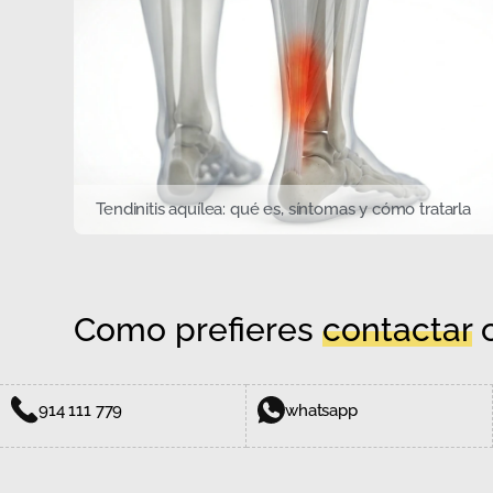
Tendinitis aquílea: qué es, síntomas y cómo tratarla
Como prefieres
contactar
c
914 111 779
whatsapp