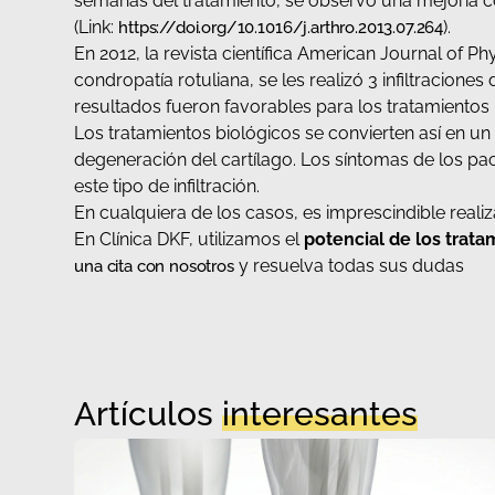
semanas del tratamiento, se observó una mejoría co
(Link:
).
https://doi.org/10.1016/j.arthro.2013.07.264
En 2012, la revista científica American Journal of Ph
condropatía rotuliana, se les realizó 3 infiltracione
resultados fueron favorables para los tratamientos 
Los tratamientos biológicos se convierten así en un
degeneración del cartílago. Los síntomas de los pa
este tipo de infiltración.
En cualquiera de los casos, es imprescindible reali
En Clínica DKF, utilizamos el
potencial de los trata
y resuelva todas sus dudas
una cita con nosotros
Artículos
interesantes