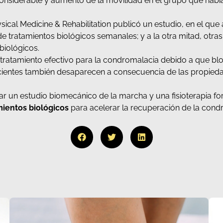
nsiderable y aumento de la movilidad en el grupo que había s
ysical Medicine & Rehabilitation publicó un estudio, en el que
s de tratamientos biológicos semanales; y a la otra mitad, otr
biológicos.
 tratamiento efectivo para la condromalacia debido a que blo
cientes también desaparecen a consecuencia de las propiedad
zar un estudio biomecánico de la marcha y una fisioterapia fo
mientos biológicos
para acelerar la recuperación de la cond