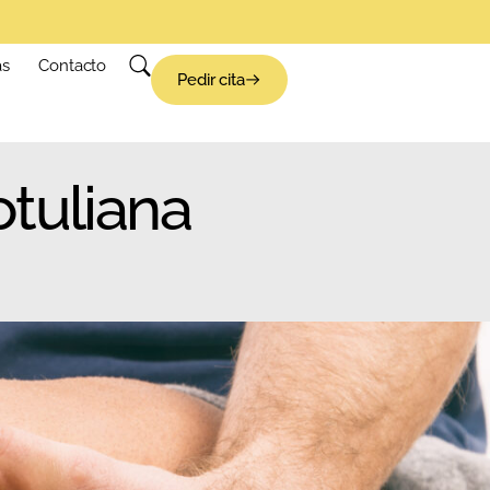
as
Contacto
Pedir cita
otuliana