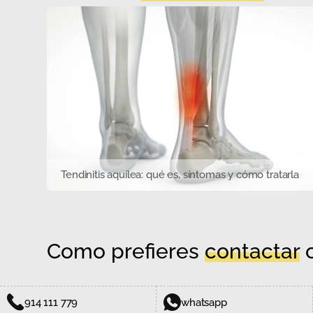
Tendinitis aquílea: qué es, síntomas y cómo tratarla
Como prefieres
contactar
c
914 111 779
whatsapp