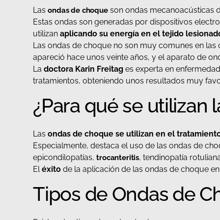
Las
son ondas mecanoacústicas de a
ondas de choque
Estas ondas son generadas por dispositivos electrom
utilizan
aplicando su energía en el tejido lesionad
Las ondas de choque no son muy comunes en las cl
apareció hace unos veinte años, y el aparato de on
La
doctora Karin Freitag
es experta en enfermedades
tratamientos, obteniendo unos resultados muy favo
¿Para qué se utilizan
Las
ondas de choque se utilizan en el tratamient
Especialmente, destaca el uso de las ondas de cho
epicondilopatías,
, tendinopatía rotulian
trocanteritis
El
éxito
de la aplicación de las ondas de choque en 
Tipos de Ondas de C