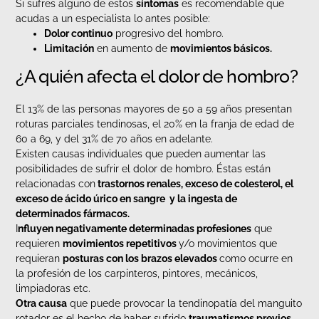
Si sufres alguno de estos
síntomas
es recomendable que
acudas a un especialista lo antes posible:
Dolor continuo
progresivo del hombro.
Limitación
en aumento de
movimientos básicos.
¿A quién afecta el dolor de hombro?
El 13% de las personas mayores de 50 a 59 años presentan
roturas parciales tendinosas, el 20% en la franja de edad de
60 a 69, y del 31% de 70 años en adelante.
Existen causas individuales que pueden aumentar las
posibilidades de sufrir el dolor de hombro. Éstas están
relacionadas con
trastornos renales, exceso de colesterol, el
exceso de ácido úrico en sangre y la ingesta de
determinados fármacos.
I
nfluyen negativamente determinadas profesiones
que
requieren
movimientos repetitivos
y/o movimientos que
requieran
posturas con los brazos elevados
como ocurre en
la profesión de los carpinteros, pintores, mecánicos,
limpiadoras etc.
Otra causa
que puede provocar la tendinopatía del manguito
rotador es el hecho de haber sufrido
traumatismos previos.