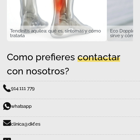
Tendinitis aquílea: qué es, síntomas y cómo
Eco Doppler d
tratarla
sirve y cómo s
Como prefieres
contactar
con nosotros?
914 111 779
whatsapp
clinica@dkf.es