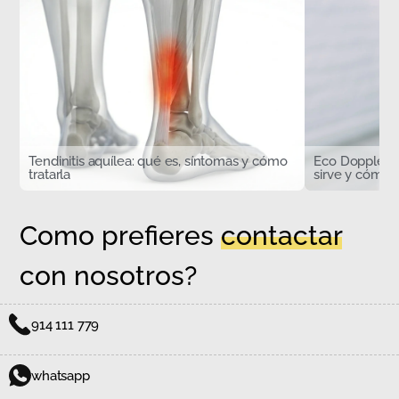
Tendinitis aquílea: qué es, síntomas y cómo
Eco Doppler d
tratarla
sirve y cómo s
Como prefieres
contactar
con nosotros?
914 111 779
whatsapp