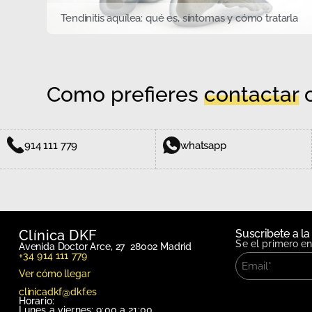
Tendinitis aquílea: qué es, síntomas y cómo tratarla
Como prefieres
contactar
c
914 111 779
whatsapp
Clínica DKF
Suscribete a la
Se el primero e
Avenida Doctor Arce, 27 28002 Madrid
+34 914 111 779
Ver cómo llegar
clinicadkf@dkf.es
Horario:
Lunes a viernes: 9:00 a 21:00