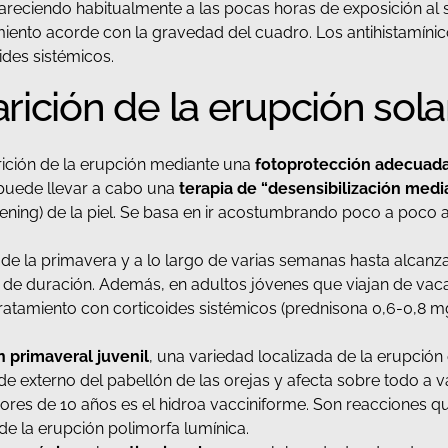
areciendo habitualmente a las pocas horas de exposición al s
ento acorde con la gravedad del cuadro. Los antihistamínico
ides sistémicos.
rición de la erupción sola
rición de la erupción mediante una
fotoprotección adecuad
e puede llevar a cabo una
terapia de “desensibilización medi
ning) de la piel. Se basa en ir acostumbrando poco a poco a nu
de la primavera y a lo largo de varias semanas hasta alcanza
os de duración. Además, en adultos jóvenes que viajan de v
e tratamiento con corticoides sistémicos (prednisona 0,6-0,8 m
n primaveral juvenil
, una variedad localizada de la erupci
borde externo del pabellón de las orejas y afecta sobre todo a v
enores de 10 años es el hidroa vacciniforme. Son reacciones 
 de la erupción polimorfa lumínica.