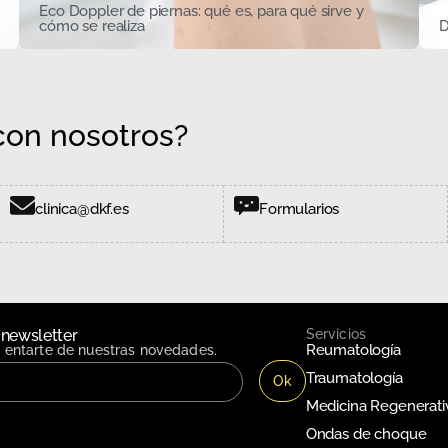
Eco Doppler de piernas: qué es, para qué sirve y
cómo se realiza
D
on nosotros?
clinica@dkf.es
Formularios
 newsletter
Servicios
Reumatología
n entarte de nuestras novedades.
Traumatología
Medicina Regenerati
Ondas de choque