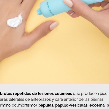
r
brotes repetidos de lesiones cutáneas
que producen picor
 caras laterales de antebrazos y cara anterior de las piernas.
término polimorfismo):
pápulas, pápulo-vesículas, eccema, p