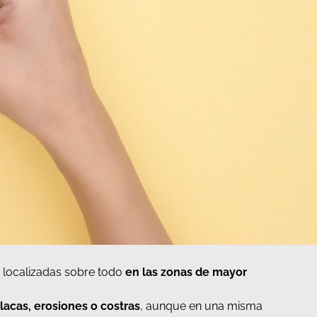
 localizadas sobre todo
en las zonas de mayor
lacas, erosiones o costras
, aunque en una misma