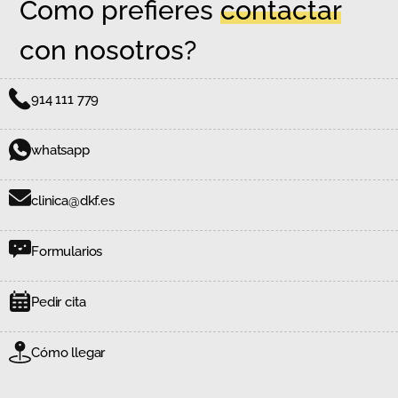
Como prefieres
contactar
con nosotros?
914 111 779
whatsapp
clinica@dkf.es
Formularios
Pedir cita
Cómo llegar