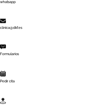
whatsapp
clinica@dkf.es
Formularios
Pedir cita