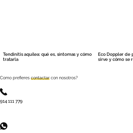
Tendinitis aquílea: qué es, síntomas y cómo
Eco Doppler de p
tratarla
sirve y cómo se r
Como prefieres
contactar
con nosotros?
914 111 779