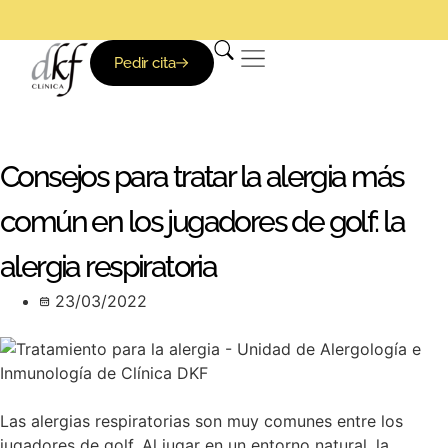
Clínica DKF: Nadie te trata mejor
Pedir cita
Aparato Locomotor
Fisioterapia y deporte
Consejos para tratar la alergia más
común en los jugadores de golf: la
alergia respiratoria
23/03/2022
Las alergias respiratorias son muy comunes entre los
jugadores de golf. Al jugar en un entorno natural, la